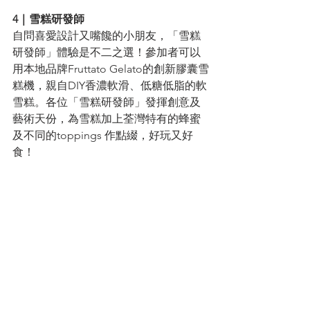
4｜雪糕研發師
自問喜愛設計又嘴饞的小朋友，「雪糕
研發師」體驗是不二之選！參加者可以
用本地品牌Fruttato Gelato的創新膠囊雪
糕機，親自DIY香濃軟滑、低糖低脂的軟
雪糕。各位「雪糕研發師」發揮創意及
藝術天份，為雪糕加上荃灣特有的蜂蜜
及不同的toppings 作點綴，好玩又好
食！