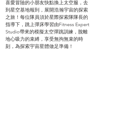
喜愛冒險的小朋友快點換上太空服，去
到星空基地報到，展開浩瀚宇宙的探索
之旅！每位隊員須於星際探索隊隊長的
指導下，跳上彈床學習由Fitness Expert 
Studio帶來的模擬太空彈跳訓練，脫離
地心吸力的束縛，享受無拘無束的時
刻，為探索宇宙星體做足準備！