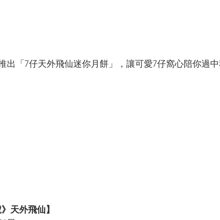
推出「7仔天外飛仙迷你月餅」，讓可愛7仔窩心陪你過中
號》天外飛仙】