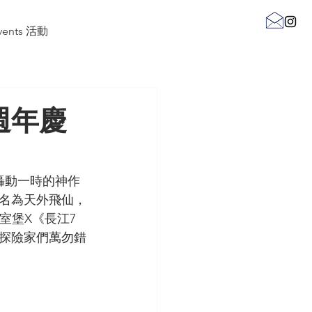
Events 活動
週年慶
轟動一時的神作
獻名為天外飛仙，
室堡X《長江7
探險家們萬勿錯