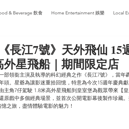
ood & Beverage 飲食
Home Entertainment 娛樂
Local 
《長江7號》天外飛仙 15
8米高外星飛船｜期間限定店
一部領銜主演及執導的科幻經典之作《長江7號》，當年
個年頭。星爺為讓影迷重拾回憶，特意為今次15週年慶典
日由主角7仔駕駛 1.8米高外星飛船到皇室堡為觀眾帶來【皇
還原戲中多個經典場景，並首次公開電影幕後製作珍藏。
追憶之旅，盡情體驗電影的魅力！