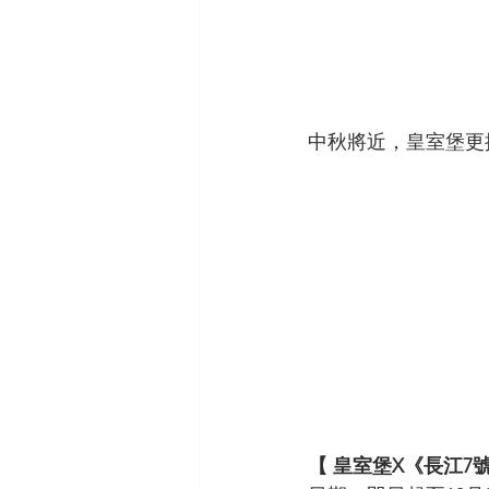
中秋將近，皇室堡更
【 皇室堡X《長江7