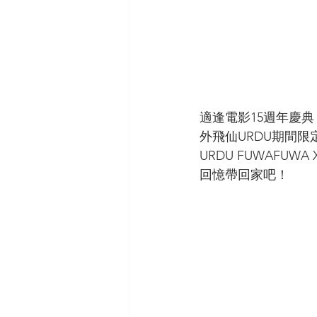
適逢電影15週年慶
外飛仙URDU期間
URDU FUWAFU
回憶帶回家吧！