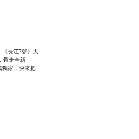
「《長江7號》天
，帶走全新
會場獨家，快來把