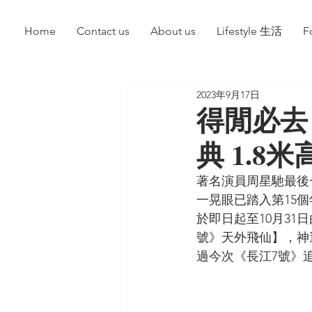
Home
Contact us
About us
Lifestyle 生活
F
2023年9月17日
得閒必去
典 1.
著名演員周星馳最後
一晃眼已踏入第15
於即日起至10月31
號》天外飛仙】，神
過今次《長江7號》