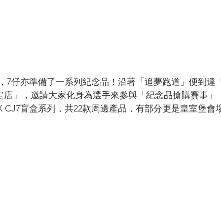
典，7仔亦準備了一系列紀念品！沿著「追夢跑道」便到達
限定店」，邀請大家化身為選手來參與「紀念品搶購賽事」
WA X CJ7盲盒系列，共22款周邊產品，有部分更是皇室堡