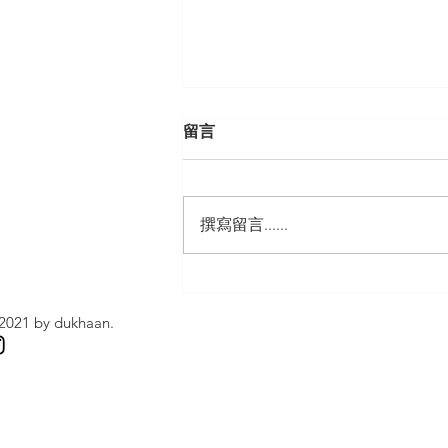
留言
撰寫留言......
新年得閒去「喵の福財運」 4
米高巨型「肥喵祈福神社」 招
2021 by dukhaan.
財貓坐陣