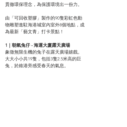
貫徹環保理念，為保護環境出一份力。
由「可回收塑膠」製作的90隻彩虹色動
物雕塑進駐海港城室內室外8個地點，成
為最新「藝文青」打卡景點！
1｜朝氣兔仔 - 海運大廈露天廣場
象徵無限生機的兔子在露天廣場嬉戲。
大大小小共19隻，包括3隻2.5米高的巨
兔，於維港旁感受春天的氣息。