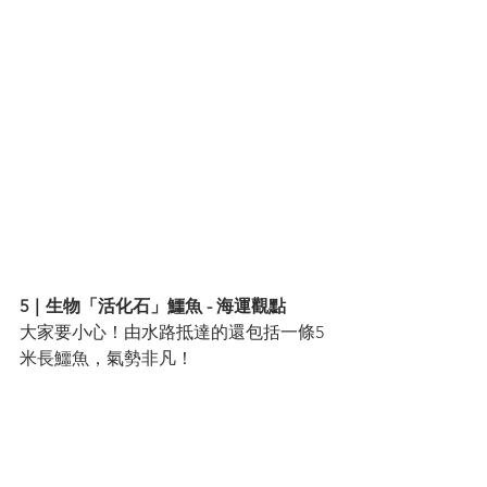
5｜生物「活化石」鱷魚 - 海運觀點
大家要小心！由水路抵達的還包括一條5
米長鱷魚，氣勢非凡！