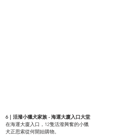
6｜活潑小獵犬家族 - 海運大廈入口大堂
在海運大廈入口，12隻活潑興奮的小獵
犬正思索從何開始購物。