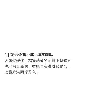
4｜萌呆企鵝小隊 - 海運觀點
因氣候變化，20隻萌呆的企鵝正整齊有
序地另覓新居，並抵達海港城觀景台，
欣賞維港兩岸景色！