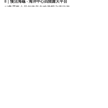
8｜慢活海龜 - 海洋中心四階露天平台
12隻靈氣十足的海龜在維港暢泳後於海
洋中心上岸，急不及待爬進商場。