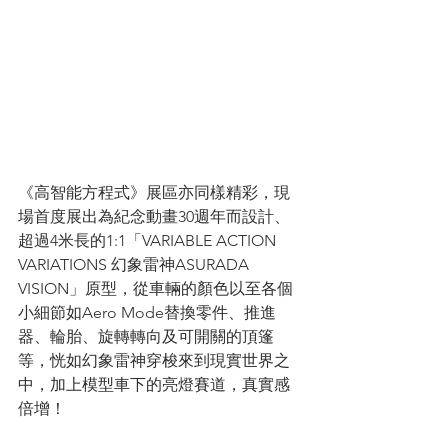
《高智能方程式》展區亦同樣精彩，現
場首度展出為紀念動畫30週年而設計、
超過4米長的1:1「VARIABLE ACTION 
VARIATIONS 幻象雷神ASURADA 
VISION」原型，從車輛的顏色以至各個
小細節如Aero Mode替換零件、推進
器、輪胎、旋轉轉向及可開關的頂篷
等，恍如幻象雷神穿梭來到現實世界之
中，加上模型車下的亮燈賽道，真實感
倍增！