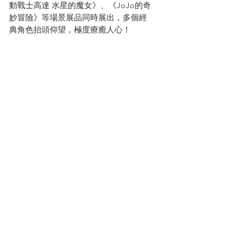
動戰士高達 水星的魔女》、《JoJo的奇
妙冒險》等場景展品同時展出，多個經
典角色抬頭仰望，極度療癒人心！