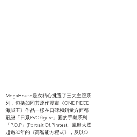
MegaHouse是次精心挑選了三大主題系
列，包括如同其原作漫畫《ONE PIECE
海賊王》作品一樣在口碑和銷量方面都
冠絕「日系PVC figure」圈的手辦系列
「P.O.P」(Portrait.Of.Pirates)、風靡大眾
超過30年的《高智能方程式》，及以Q