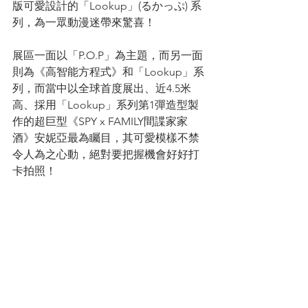
版可愛設計的「Lookup」(るかっぷ) 系
列，為一眾動漫迷帶來驚喜！
展區一面以「P.O.P」為主題，而另一面
則為《高智能方程式》和「Lookup」系
列，而當中以全球首度展出、近4.5米
高、採用「Lookup」系列第1彈造型製
作的超巨型《SPY x FAMILY間諜家家
酒》安妮亞最為矚目，其可愛模樣不禁
令人為之心動，絕對要把握機會好好打
卡拍照！