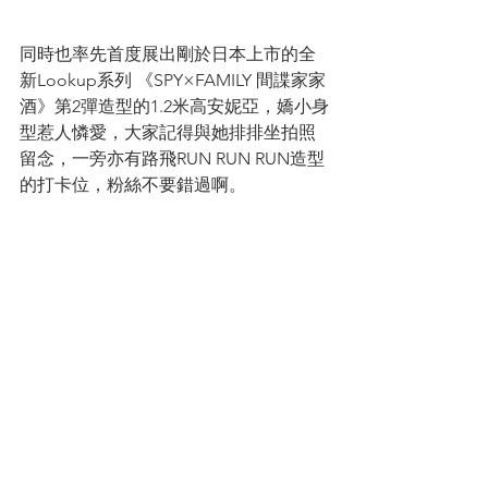
同時也率先首度展出剛於日本上市的全
新Lookup系列 《SPY×FAMILY 間諜家家
酒》第2彈造型的1.2米高安妮亞，嬌小身
型惹人憐愛，大家記得與她排排坐拍照
留念，一旁亦有路飛RUN RUN RUN造型
的打卡位，粉絲不要錯過啊。