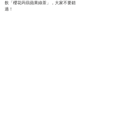
飲「櫻花蒟蒻蘋果綠茶」，大家不要錯
過！