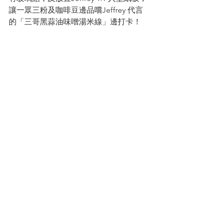
讓一眾三粉及咖啡豆邊品嚐Jeffrey 代言
的「三哥黑蒜油味噌湯米線」邊打卡！