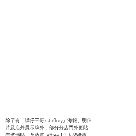
除了有「譚仔三哥x Jeffrey」海報、明信
片及店外展示牌外，部分分店門外更貼
有玻璃貼，及放置Jeffrey 1:1 人型紙板，