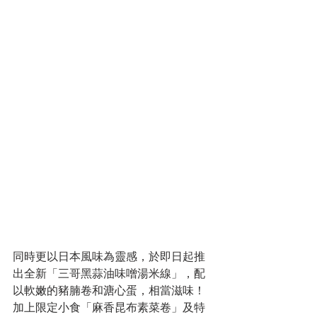
同時更以日本風味為靈感，於即日起推
出全新「三哥黑蒜油味噌湯米線」，配
以軟嫩的豬腩卷和溏心蛋，相當滋味！
加上限定小食「麻香昆布素菜卷」及特