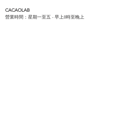
CACAOLAB
營業時間：星期一至五 - 早上8時至晚上
9時｜星期六、日及公眾假期 - 早上11時
至晚上9時
地址：銅鑼灣白沙道20號