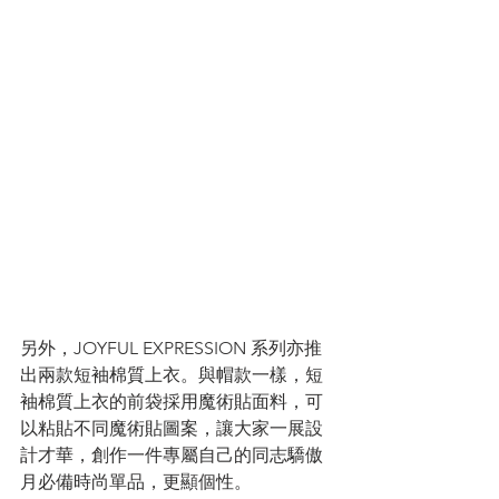
另外，JOYFUL EXPRESSION 系列亦推
出兩款短袖棉質上衣。與帽款一樣，短
袖棉質上衣的前袋採用魔術貼面料，可
以粘貼不同魔術貼圖案，讓大家一展設
計才華，創作一件專屬自己的同志驕傲
月必備時尚單品，更顯個性。