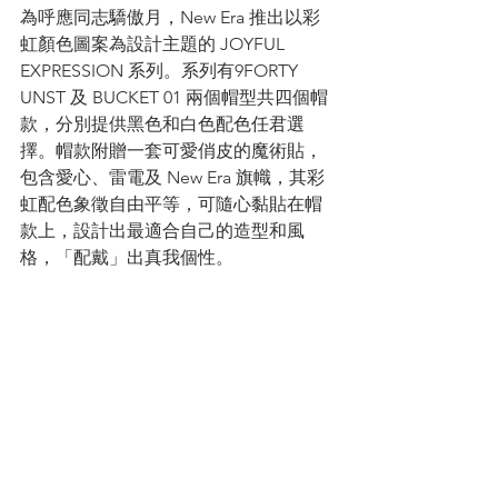
為呼應同志驕傲月，New Era 推出以彩
虹顏色圖案為設計主題的 JOYFUL 
EXPRESSION 系列。系列有9FORTY 
UNST 及 BUCKET 01 兩個帽型共四個帽
款，分別提供黑色和白色配色任君選
擇。帽款附贈一套可愛俏皮的魔術貼， 
包含愛心、雷電及 New Era 旗幟，其彩
虹配色象徵自由平等，可隨心黏貼在帽
款上，設計出最適合自己的造型和風
格，「配戴」出真我個性。